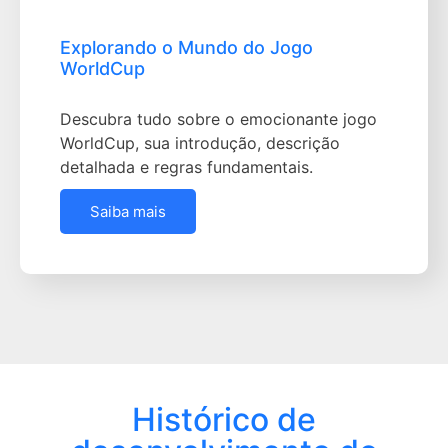
Explorando o Mundo do Jogo
WorldCup
Descubra tudo sobre o emocionante jogo
WorldCup, sua introdução, descrição
detalhada e regras fundamentais.
Saiba mais
Histórico de