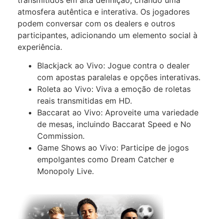
atmosfera autêntica e interativa. Os jogadores
podem conversar com os dealers e outros
participantes, adicionando um elemento social à
experiência.
Blackjack ao Vivo: Jogue contra o dealer
com apostas paralelas e opções interativas.
Roleta ao Vivo: Viva a emoção de roletas
reais transmitidas em HD.
Baccarat ao Vivo: Aproveite uma variedade
de mesas, incluindo Baccarat Speed e No
Commission.
Game Shows ao Vivo: Participe de jogos
empolgantes como Dream Catcher e
Monopoly Live.