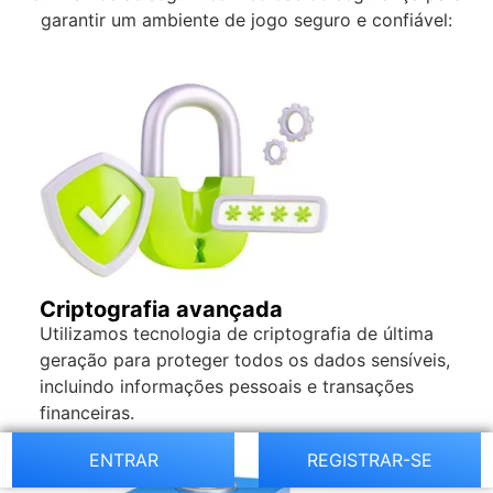
garantir um ambiente de jogo seguro e confiável:
Criptografia avançada
Utilizamos tecnologia de criptografia de última
geração para proteger todos os dados sensíveis,
incluindo informações pessoais e transações
financeiras.
ENTRAR
REGISTRAR-SE