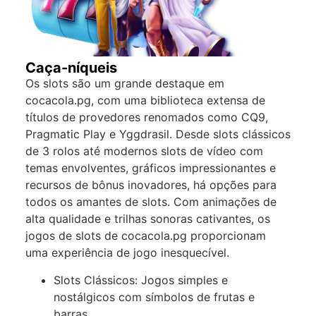
Caça-níqueis
Os slots são um grande destaque em
cocacola.pg, com uma biblioteca extensa de
títulos de provedores renomados como CQ9,
Pragmatic Play e Yggdrasil. Desde slots clássicos
de 3 rolos até modernos slots de vídeo com
temas envolventes, gráficos impressionantes e
recursos de bônus inovadores, há opções para
todos os amantes de slots. Com animações de
alta qualidade e trilhas sonoras cativantes, os
jogos de slots de cocacola.pg proporcionam
uma experiência de jogo inesquecível.
Slots Clássicos: Jogos simples e
nostálgicos com símbolos de frutas e
barras.