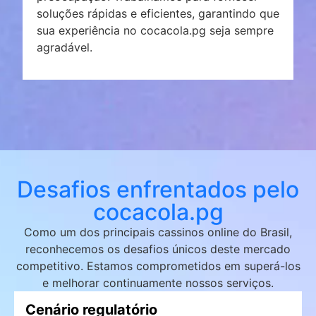
soluções rápidas e eficientes, garantindo que
sua experiência no cocacola.pg seja sempre
agradável.
Desafios enfrentados pelo
cocacola.pg
Como um dos principais cassinos online do Brasil,
reconhecemos os desafios únicos deste mercado
competitivo. Estamos comprometidos em superá-los
e melhorar continuamente nossos serviços.
Cenário regulatório