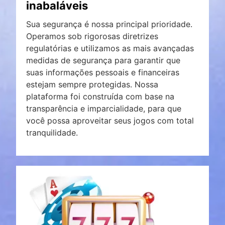
inabaláveis
Sua segurança é nossa principal prioridade.
Operamos sob rigorosas diretrizes
regulatórias e utilizamos as mais avançadas
medidas de segurança para garantir que
suas informações pessoais e financeiras
estejam sempre protegidas. Nossa
plataforma foi construída com base na
transparência e imparcialidade, para que
você possa aproveitar seus jogos com total
tranquilidade.