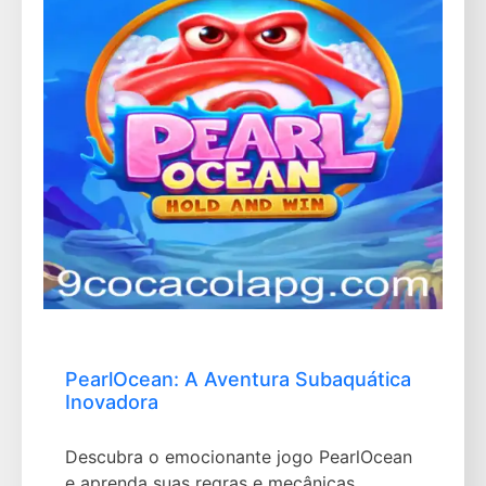
PearlOcean: A Aventura Subaquática
Inovadora
Descubra o emocionante jogo PearlOcean
e aprenda suas regras e mecânicas