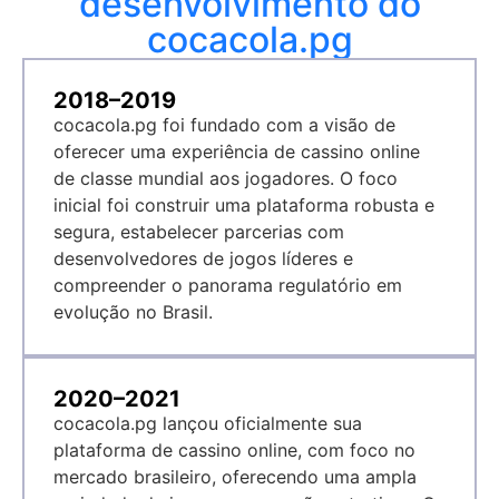
desenvolvimento do
cocacola.pg
2018–2019
cocacola.pg foi fundado com a visão de
oferecer uma experiência de cassino online
de classe mundial aos jogadores. O foco
inicial foi construir uma plataforma robusta e
segura, estabelecer parcerias com
desenvolvedores de jogos líderes e
compreender o panorama regulatório em
evolução no Brasil.
2020–2021
cocacola.pg lançou oficialmente sua
plataforma de cassino online, com foco no
mercado brasileiro, oferecendo uma ampla