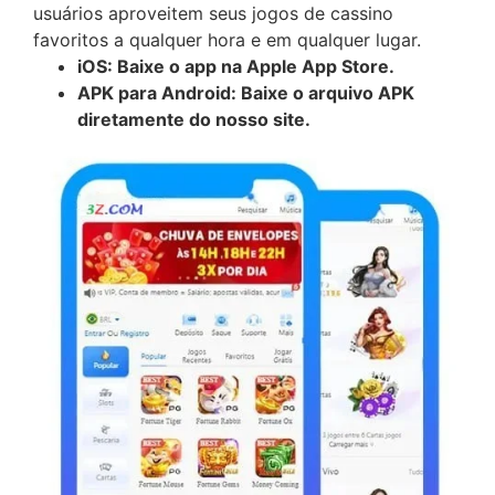
usuários aproveitem seus jogos de cassino
favoritos a qualquer hora e em qualquer lugar.
iOS: Baixe o app na Apple App Store.
APK para Android: Baixe o arquivo APK
diretamente do nosso site.