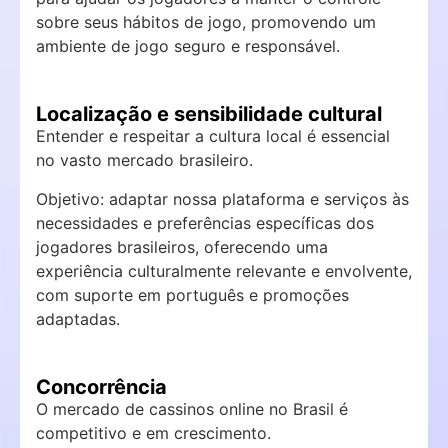
sobre seus hábitos de jogo, promovendo um
ambiente de jogo seguro e responsável.
Localização e sensibilidade cultural
Entender e respeitar a cultura local é essencial
no vasto mercado brasileiro.
Objetivo: adaptar nossa plataforma e serviços às
necessidades e preferências específicas dos
jogadores brasileiros, oferecendo uma
experiência culturalmente relevante e envolvente,
com suporte em português e promoções
adaptadas.
Concorrência
O mercado de cassinos online no Brasil é
competitivo e em crescimento.